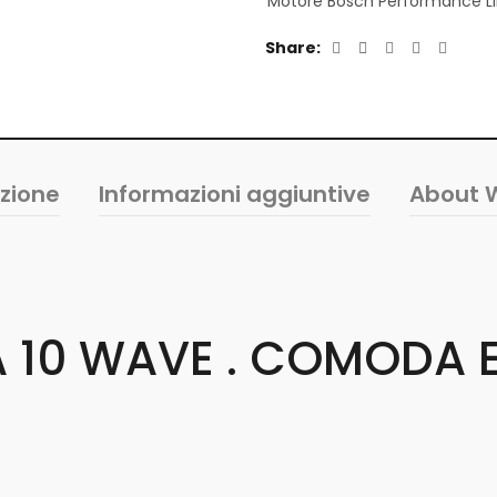
Motore Bosch Performance L
Share
izione
Informazioni aggiuntive
About 
 10 WAVE . COMODA E