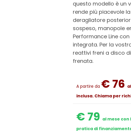
questo modello è un ver
rende più piacevole l
deragliatore posterior
sospeso, manopole e
Performance Line con
integrata. Per la vost
reattivi freni a disco
frenata.
€ 76
A partire da
a
inclusa. Chiama per rich
€ 79
al mese con 
pratica di finanziament