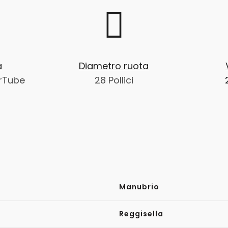
a
Diametro ruota
rTube
28 Pollici
h
Manubrio
Reggisella