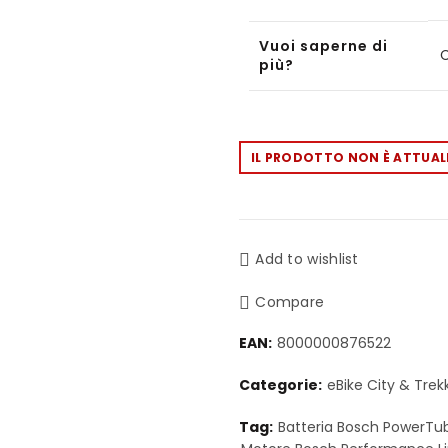
Vuoi saperne di
C
più?
IL PRODOTTO NON È ATTUALM
Add to wishlist
Compare
EAN:
8000000876522
Categorie:
eBike City & Trekk
Tag:
Batteria Bosch PowerT