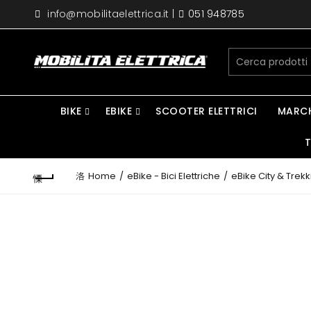
info@mobilitaelettrica.it
|
051 948785
BIKE
EBIKE
SCOOTER ELETTRICI
MARC
T
Home
eBike - Bici Elettriche
eBike City & Trekki