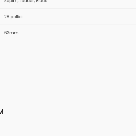
Sapim, Leader, Black
28 pollici
63mm
M