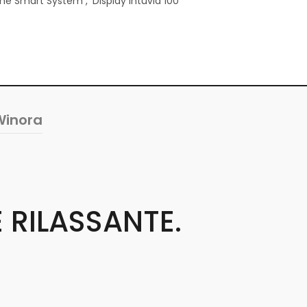
ine Smart System
,
Display Intuvia 100
Winora
 RILASSANTE.