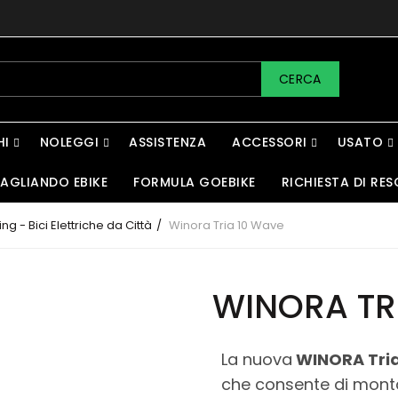
CERCA
HI
NOLEGGI
ASSISTENZA
ACCESSORI
USATO
AGLIANDO EBIKE
FORMULA GOEBIKE
RICHIESTA DI RES
ng - Bici Elettriche da Città
Winora Tria 10 Wave
WINORA TR
La nuova
WINORA Tria
che consente di mont