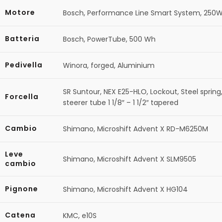
Motore
Bosch, Performance Line Smart System, 250
Batteria
Bosch, PowerTube, 500 Wh
Pedivella
Winora, forged, Aluminium
SR Suntour, NEX E25-HLO, Lockout, Steel sprin
Forcella
steerer tube 1 1/8″ – 1 1/2″ tapered
Cambio
Shimano, Microshift Advent X RD-M6250M
Leve
Shimano, Microshift Advent X SLM9505
cambio
Pignone
Shimano, Microshift Advent X HG104
Catena
KMC, e10S