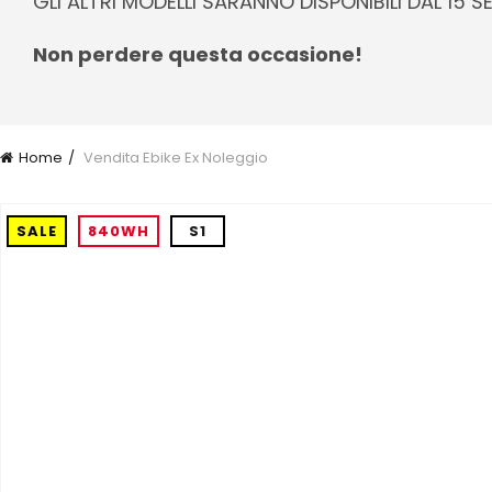
GLI ALTRI MODELLI SARANNO DISPONIBILI DAL 15 
Non perdere questa occasione!
Home
Vendita Ebike Ex Noleggio
SALE
840WH
S1