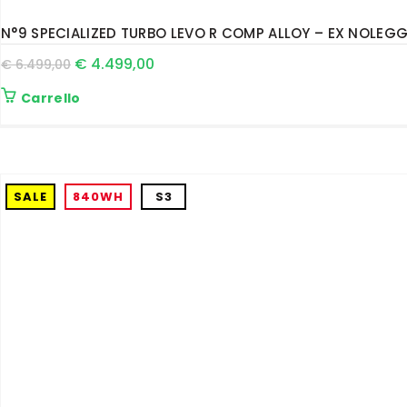
N°9 SPECIALIZED TURBO LEVO R COMP ALLOY – EX NOLEGG
€
4.499,00
€
6.499,00
Carrello
SALE
840WH
S3