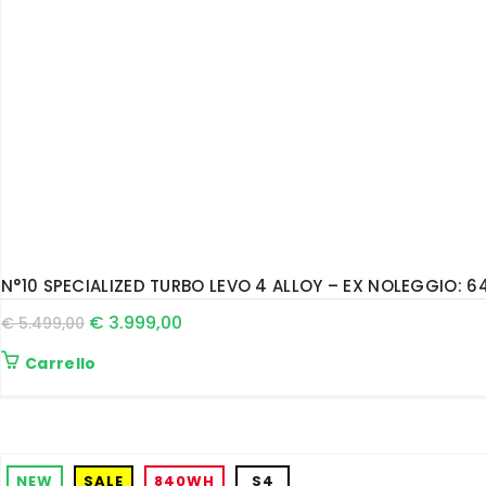
N°10 SPECIALIZED TURBO LEVO 4 ALLOY – EX NOLEGGIO: 6
€
3.999,00
€
5.499,00
Carrello
NEW
SALE
840WH
S4