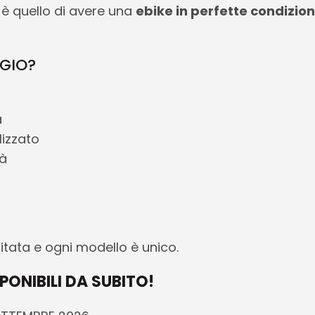
è quello di avere una
ebike in perfette condizion
GGIO?
a
izzato
tà
imitata e ogni modello è unico.
PONIBILI DA SUBITO!