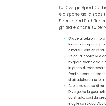
La Diverge Sport Carbo
e dispone del disposit
Specialized Pathfinder 
ghiaia e anche su terr
Grazie al telaio in fib
leggera e capace, pront
cima sui sentieri in sal
Velocità, controllo e c
migliore tecnologia a d
in grado di mantenere u
freni sui sentieri diss
si affaticheranno le man
Abbiamo deciso di rom
Diverge ha la geometri
da strada, così da cre
e agile su strada. Abb