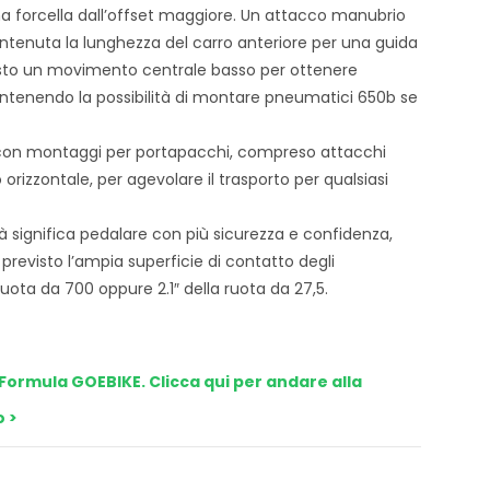
na forcella dall’offset maggiore. Un attacco manubrio
tenuta la lunghezza del carro anteriore per una guida
sto un movimento centrale basso per ottenere
ntenendo la possibilità di montare pneumatici 650b se
o con montaggi per portapacchi, compreso attacchi
o orizzontale, per agevolare il trasporto per qualsiasi
significa pedalare con più sicurezza e confidenza,
evisto l’ampia superficie di contatto degli
uota da 700 oppure 2.1″ della ruota da 27,5.
Formula GOEBIKE. Clicca qui per andare alla
o >