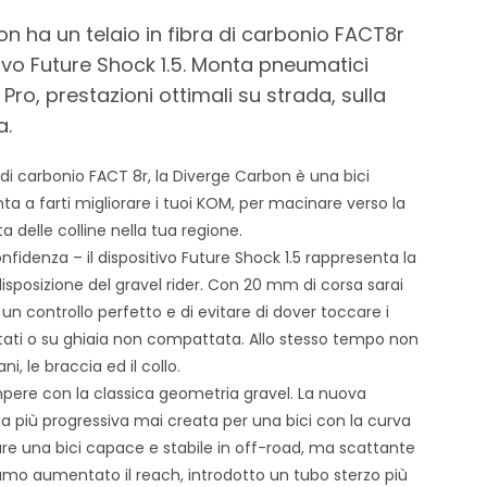
n ha un telaio in fibra di carbonio FACT8r
ivo Future Shock 1.5. Monta pneumatici
Pro, prestazioni ottimali su strada, sulla
a.
ra di carbonio FACT 8r, la Diverge Carbon è una bici
a a farti migliorare i tuoi KOM, per macinare verso la
ita delle colline nella tua regione.
onfidenza – il dispositivo Future Shock 1.5 rappresenta la
isposizione del gravel rider. Con 20 mm di corsa sarai
n controllo perfetto e di evitare di dover toccare i
estati o su ghiaia non compattata. Allo stesso tempo non
i, le braccia ed il collo.
pere con la classica geometria gravel. La nuova
a più progressiva mai creata per una bici con la curva
are una bici capace e stabile in off-road, ma scattante
iamo aumentato il reach, introdotto un tubo sterzo più