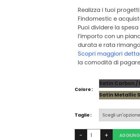
Realizza i tuoi progett
Findomestic e acquista
Puoi dividere la spesa 
l’importo con un piano
durata e rata rimango
Scopri maggiori dettag
la comodità di pagare u
Satin Carbon /
Colore
Satin Metallic 
Taglie
AGGIUNGI