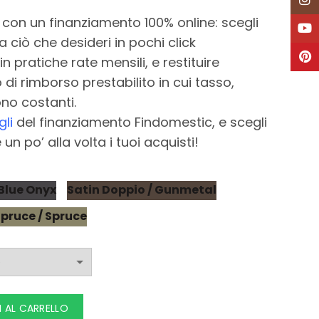
Inst
i con un finanziamento 100% online: scegli
YouT
 ciò che desideri in pochi click
Pinte
in pratiche rate mensili, e restituire
 di rimborso prestabilito in cui tasso,
no costanti.
li
del finanziamento Findomestic, e scegli
n po’ alla volta i tuoi acquisti!
 Blue Onyx
Satin Doppio / Gunmetal
Spruce / Spruce
 AL CARRELLO