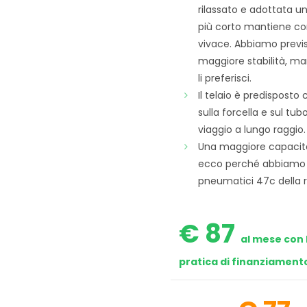
rilassato e adottata u
più corto mantiene con
vivace. Abbiamo previ
maggiore stabilità, ma
li preferisci.
Il telaio è predispost
sulla forcella e sul tub
viaggio a lungo raggio.
Una maggiore capacità 
ecco perché abbiamo pr
pneumatici 47c della r
€ 87
al mese con 
pratica di finanziament