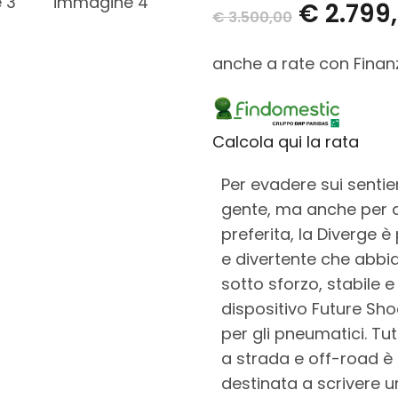
€
2.799
€
3.500,00
anche a rate con Fina
Calcola qui la rata
Per evadere sui sentie
gente, ma anche per a
preferita, la Diverge è
e divertente che abbi
sotto sforzo, stabile e 
dispositivo Future Sho
per gli pneumatici. T
a strada e off-road è 
destinata a scrivere u