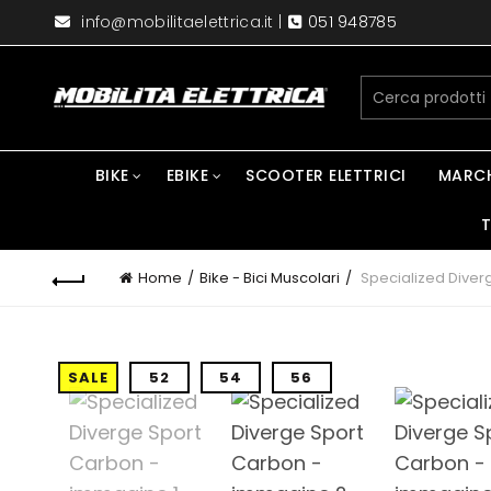
info@mobilitaelettrica.it
|
051 948785
BIKE
EBIKE
SCOOTER ELETTRICI
MARC
T
Home
Bike - Bici Muscolari
Specialized Diver
SALE
52
54
56