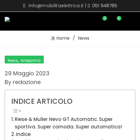
info@mobilitaelettrica.it
|
051 948785
0
0
Home
News
,
News
Anteprima
29 Maggio 2023
By
redazione
INDICE ARTICOLO
Riese & Muller Nevo GT Automatic. Super
sportiva. Super comoda. Super automatica!
Indice