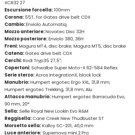
XCR32 27
Escursione forcella:
100mm
Corona:
55T, for Gates drive belt CDX
Cambio:
Enviolo Automatiq
Mozzo anteriore:
Novatec Disc 32H
Mozzo posteriore:
Enviolo 380, 36H
Freni:
Magura MT4, disc brake; Magura MT5, disc brake
Catena:
Gates drive belt CDX
Cerchi:
Rodi Tryp35 27,5″;
Copertoni:
Schwalbe Super Moto-X 62-584 Reflex
Serie sterzo:
Acros IntegrationX, block lock
Manubrio:
Humpert ergotec Ergo XXL, 31,8 mm;
Humpert ergotec Trekking, 31,8 mm, Alu
Attacco manubrio:
Humpert ergotec Barracuda Evo,
90 mm, 20°
Sella:
Selle Royal New Lookin Evo R&M
Reggisella:
Cane Creek New Thudbuster ST
Morsetto sella:
Kalloy SC-201, 40,0 mm
Luce anteriore:
Supernova mini 2 Pro