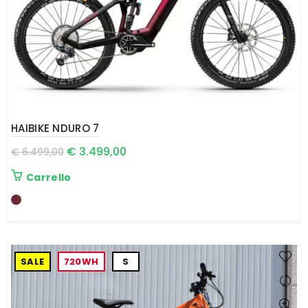
HAIBIKE NDURO 7
€
3.499,00
€
6.499,00
Carrello
SALE
720WH
S