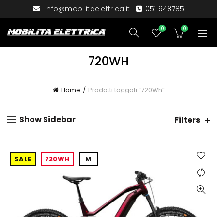
info@mobilitaelettrica.it
|
051 948785
0
0
720WH
Home
Prodotti taggati “720Wh”
Show Sidebar
Filters
SALE
720WH
M