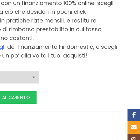
i con un finanziamento 100% online: scegli
 ciò che desideri in pochi click
in pratiche rate mensili, e restituire
 di rimborso prestabilito in cui tasso,
no costanti.
li
del finanziamento Findomestic, e scegli
n po’ alla volta i tuoi acquisti!
 AL CARRELLO
Face
Email