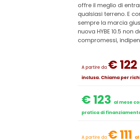
offre il meglio di entr
qualsiasi terreno. E c
sempre la marcia giu
nuova HYBE 10.5 non 
compromessi, indipend
€ 122
A partire da
inclusa. Chiama per rich
€ 123
al mese co
pratica di finanziament
€ 111
A partire da
al