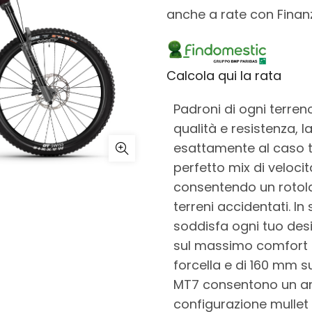
anche a rate con Fina
Calcola qui la rata
Padroni di ogni terren
qualità e resistenza, 
esattamente al caso tu
perfetto mix di veloci
consentendo un roto
terreni accidentati. I
soddisfa ogni tuo desi
sul massimo comfort g
forcella e di 160 mm s
MT7 consentono un arr
configurazione mullet d