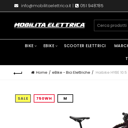
info@mobilitaelettrica.it
|
051 948785
BIKE
EBIKE
SCOOTER ELETTRICI
MARC
T
Home
eBike - Bici Elettriche
Haibike HYBE 10.5
SALE
750WH
M