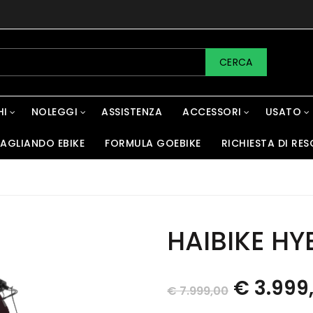
CERCA
HI
NOLEGGI
ASSISTENZA
ACCESSORI
USATO
AGLIANDO EBIKE
FORMULA GOEBIKE
RICHIESTA DI RES
HAIBIKE HYB
€
3.999
€
7.999,00