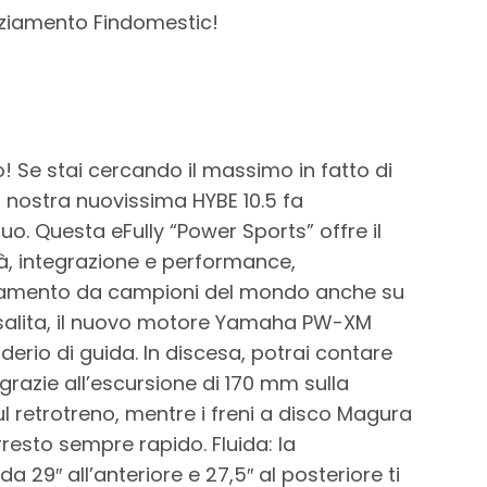
nziamento Findomestic!
o! Se stai cercando il massimo in fatto di
la nostra nuovissima HYBE 10.5 fa
o. Questa eFully “Power Sports” offre il
tà, integrazione e performance,
lamento da campioni del mondo anche su
n salita, il nuovo motore Yamaha PW-XM
derio di guida. In discesa, potrai contare
razie all’escursione di 170 mm sulla
ul retrotreno, mentre i freni a disco Magura
esto sempre rapido. Fluida: la
a 29″ all’anteriore e 27,5″ al posteriore ti