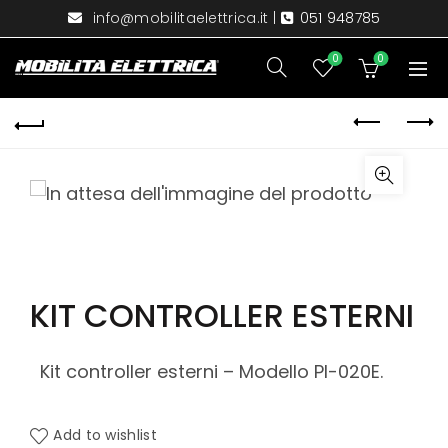
info@mobilitaelettrica.it
|
051 948785
0
0
KIT CONTROLLER ESTERNI
Kit controller esterni – Modello PI-020E.
Add to wishlist