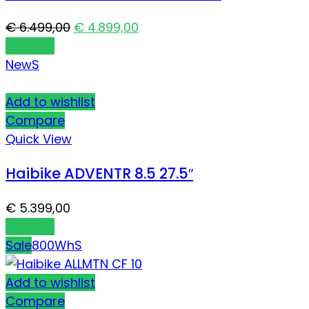
€
6.499,00
€
4.899,00
Carrello
New
S
Add to wishlist
Compare
Quick View
Haibike ADVENTR 8.5 27.5″
€
5.399,00
Carrello
Sale
800Wh
S
Add to wishlist
Compare