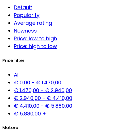
Default
Popularity
Average rating
Newness
Price: low to high
Price: high to low
Price filter
All
€
0,00
-
€
1.470,00
€
1.470,00
-
€
2.940,00
€
2.940,00
-
€
4.410,00
€
4.410,00
-
€
5.880,00
€
5.880,00
+
Motore