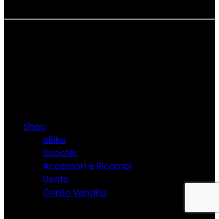
Emilia-Romagna.
Messaggio pubblicitario con finalità promozionale.
Offerta di credito finalizzato. IEBCC nel percorso online.
Salvo approvazione di Findomestic Banca S.p.A. per cui
Fastgest Srl opera quale intermediario del credito, non
in esclusiva
Shop
Shop
eBike
Scooter
Accessori e Ricambi
Usato
Conto Vendita
Supporto