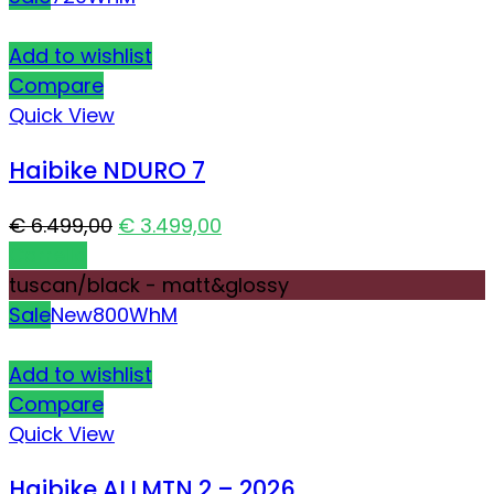
Add to wishlist
Compare
Quick View
Haibike NDURO 7
€
6.499,00
€
3.499,00
Carrello
tuscan/black - matt&glossy
Sale
New
800Wh
M
Add to wishlist
Compare
Quick View
Haibike ALLMTN 2 – 2026