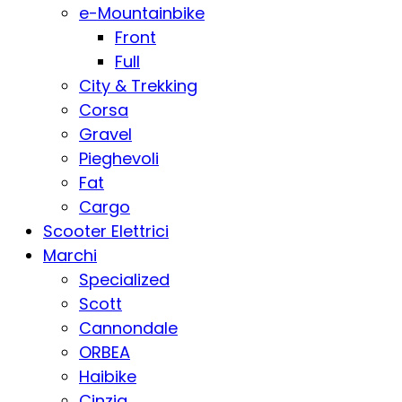
e-Mountainbike
Front
Full
City & Trekking
Corsa
Gravel
Pieghevoli
Fat
Cargo
Scooter Elettrici
Marchi
Specialized
Scott
Cannondale
ORBEA
Haibike
Cinzia