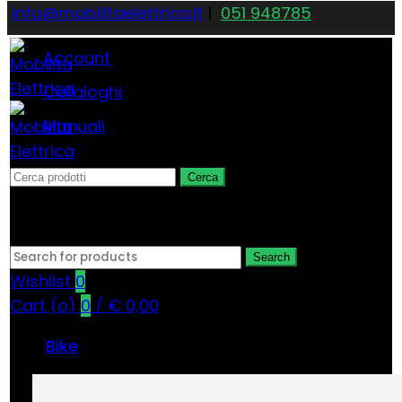
info@mobilitaelettrica.it
|
051 948785
Account
Cataloghi
Manuali
Cerca
close
Search
Wishlist
0
Cart (
o
)
0
/
€
0,00
Bike