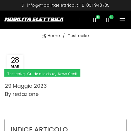
info@mobilitaelettrica.it
|
051 948785
0
0
Home
Test ebike
28
MAR
,
,
Test ebike
Guide alle ebike
News Scott
29 Maggio 2023
By
redazione
INDICE ARTICOLO